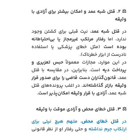
⚖️
۲. قتل شبه عمد و امکان بیشتر برای آزادی با
وثیقه
در
قتل شبه عمد
، نیت قبلی برای کشتن وجود
ندارد، اما
رفتار مرتکب غیرمجاز یا بی‌احتیاطانه
بوده است
(مثل خطای پزشکی یا استفاده
نادرست از ابزار خطرناک).
در این موارد، مجازات معمولاً
حبس تعزیری و
پرداخت دیه
است. بنابراین، در مقایسه با قتل
عمد،
قانون‌گذاران دست قاضی را برای صدور قرار
وثیقه بازتر گذاشته‌اند
. در اغلب پرونده‌های قتل
شبه عمد،
آزادی با قرار وثیقه امکان‌پذیر است
.
⚖️
۳. قتل خطای محض و آزادی موقت با وثیقه
در
قتل خطای محض
، متهم هیچ نیتی برای
ارتکاب جرم نداشته
و حتی رفتار او از نظر قانونی