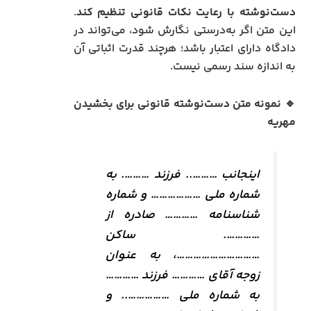
دست‌نوشته با رعایت نکات قانونی تنظیم کند
.
این متن اگر به‌درستی نگارش شود، می‌تواند در
دادگاه دارای اعتبار باشد؛ هرچند قدرت اثباتی آن
به اندازه سند رسمی نیست.
🔹 نمونه متن دست‌نوشته قانونی برای بخشیدن
مهریه
اینجانب ……….. فرزند ………. به
شماره ملی ……………… و شماره
شناسنامه ………… صادره از
…………. ساکن
…………………………، به عنوان
زوجه آقای ………… فرزند …………
به شماره ملی …………….. و