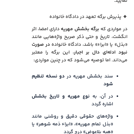
نمایید.
🔹 پذیرش برگه تعهد در دادگاه خانواده
در مواردی که
برگه بخشش مهریه
دارای امضا، اثر
انگشت، تاریخ و حتی ذکر صریح واژه‌هایی مانند
«بذل» یا «ابراء» باشد، دادگاه خانواده
در صورت
نبود ادله‌ای دال بر اجبار
، این برگه را معتبر
می‌داند. اما توصیه می‌شود که در چنین مواردی:
سند بخشش مهریه در
دو نسخه تنظیم
شود
در آن، به
نوع مهریه و تاریخ بخشش
اشاره گردد
واژه‌های حقوقی دقیق و روشنی مانند
«بذل تمام مهریه»، «ابراء ذمه شوهر» یا
«هبه بلاعوض» درج گردد