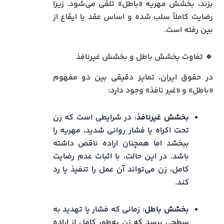
بزند، بخشش مهریه «باطل» تلقی می‌شود. زیرا
رضایت کاملاً سلب شده و اساس عقد یا ایقاع از
بین رفته است.
🔹 تفاوت بخشش باطل و بخشش غیرنافذ
در حقوق ایران، تمایز دقیقی بین دو مفهوم
«باطل» و «غیر نافذ» وجود دارد:
بخشش غیرنافذ
: در شرایطی است که زن
تحت اکراه یا فشار روانی شدید، مهریه را
ببخشد اما همچنان اراده ناقص داشته
باشد. در این حالت، با اثبات عدم رضایت
کامل، زن می‌تواند آن عمل را تنفیذ یا رد
کند.
بخشش باطل
: زمانی که فشار یا تهدید به
سطحی برسد که زن به‌طور کامل از اراده