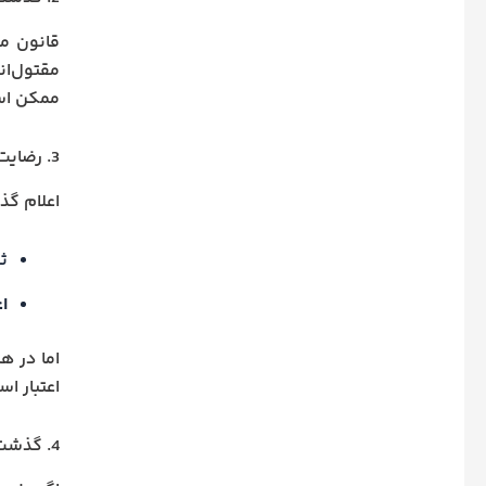
قانون م
مقتول‌ان
ممکن است
3. رضایت باید صریح، قطعی و بدون اجبار باشد
اعلام گذ
ث
ا
اما در ه
اعتبار ا
4. گذشت باید منجّز باشد؛ نه مشروط