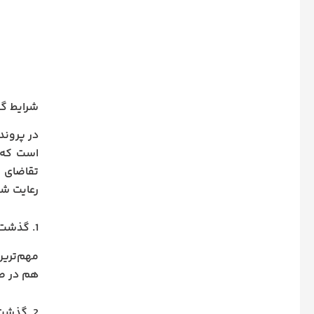
شرایط گ
در پروند
است که د
تقاضای ق
رعایت شو
1. گذشت باید پیش از اجرای حکم باشد
مهم‌ترین
هم در صو
2. گذشت باید از سوی ولی دم صاحب حق باشد