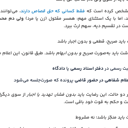
شخص کرده است که
فقط کسانی که
حق قصاص
دارند
، می‌توانند
د، اما با یک استثنای مهم: همسر مقتول (زن یا مرد)
ولی دم محس
 در تقسیم دیه، سهم ارث ببرد.
شت باید به‌صورت
صریح و بدون ابهام
باشد. طبق قانون، این اعلام م
بت رسمی در
دفتر اسناد رسمی
یا
دادگاه
علام شفاهی در حضور قاضی
پرونده که صورت‌جلسه می‌شود
ر دو حالت، این رضایت باید
بدون فشار، تهدید یا اجبار
از سوی دیگران
ست و حکم به قوت خود باقی است.