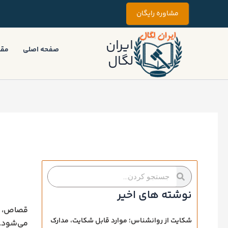
رش
مشاوره رایگان
ه
حتوا
ایران
صفحه اصلی
مقا
لگال
جستجو
جستجو
کردن
کردن
نوشته های اخیر
قصاص، ی
شکایت از روانشناس؛ موارد قابل شکایت، مدارک
می‌شود. 