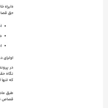
«ابرا» خ
حق قصاص
اب
د
اب
اولیای د
در پروند
نگاه حقو
که تنها 
طبق ماده ۳۵۱ قانون مجازات 
قصاص ندا