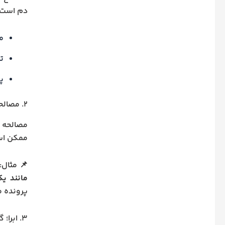
دم است.
می
ت
پ
۲. مصالحه بر قصاص
مصالحه ز
ممکن است
📌 مثال:
مانند یک
پرونده م
۳. ابرا؛ گذشت خالص و بدون شرط