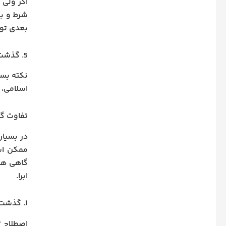
اگر ولی
شرط و به
بعدی تو
5. گذشت غیرقابل رجوع است
نکته بسی
اسلامی، 
تفاوت گذ
در بسیار
ممکن است
گاهی هم
ابرا.
۱. گذشت از قصاص (عام)
اصطلاح 