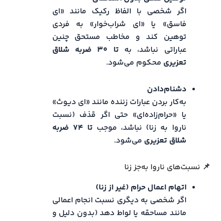
اگر شخصی با الفاظ رکیک مانند «ای
فاسق» یا «ای شراب‌خوار» به فردی
توهین کند و مخاطب مستحق چنین
عباراتی نباشد، به
تا ۳۰ ضربه شلاق
تعزیری
محکوم می‌شود.
دشنام‌دادن
به‌کار بردن عبارات زننده مانند «ای دیوث»
یا «حرام‌زاده‌ای» حتی اگر قذف (نسبت
ناروا به زنا) نباشد، موجب
تا ۷۴ ضربه
شلاق تعزیری
می‌شود.
📌 نسبت‌های ناروا به‌جز زنا
اتهام اعمال حرام (غیر از زنا)
اگر شخصی به دیگری نسبت انجام اعمالی
مانند مساحقه یا لواط دهد (بدون دلیل و