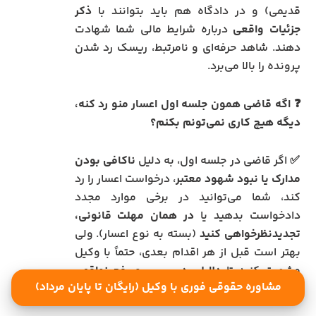
قدیمی) و در دادگاه هم باید بتوانند با
ذکر
جزئیات واقعی
درباره شرایط مالی شما شهادت
دهند. شاهد حرفه‌ای و نامرتبط، ریسک رد شدن
پرونده را بالا می‌برد.
❓ اگه قاضی همون جلسه اول اعسار منو رد کنه،
دیگه هیچ کاری نمی‌تونم بکنم؟
✅ اگر قاضی در جلسه اول، به دلیل
ناکافی بودن
مدارک یا نبود شهود معتبر
، درخواست اعسار را رد
کند، شما می‌توانید در برخی موارد مجدد
دادخواست بدهید یا
در همان مهلت قانونی،
تجدیدنظرخواهی کنید
(بسته به نوع اعسار). ولی
بهتر است قبل از هر اقدام بعدی، حتماً با وکیل
مشورت کنید تا
دلایل رد بررسی و رفع نواقص
مشاوره حقوقی فوری با وکیل (رایگان تا پایان مرداد)
انجام شود.