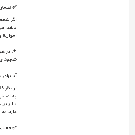
✅ اعسار 
اگر شخصی
باشد، می
اموال» و
📌
در هر
شهود واج
آیا برادر
از نظر ق
بنابراین
دارد، نه
✅ معیاره