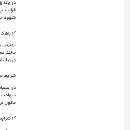
در یک رأی معتب
قرابت نز
شهود خوی
✅ راهکار
بهترین ر
مانند هم
وزن اثبات
شرایط قا
در بسیار
شهادت ش
قانون بر
✅ شرایط 