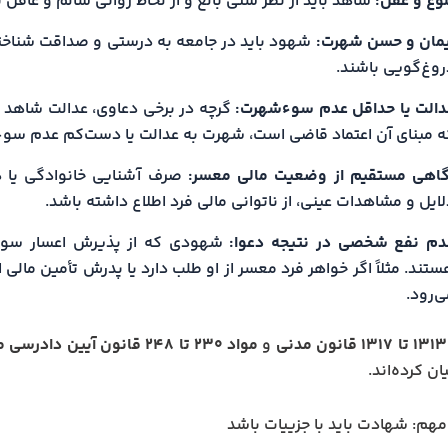
لوغ و عقل:
شاهد باید از نظر سنی بالغ و از لحاظ روانی سالم و عاقل 
یمان و حسن شهرت:
شهود باید در جامعه به درستی و صداقت شناخته
روغ‌گویی باشند.
دالت یا حداقل عدم سوءشهرت:
گرچه در برخی دعاوی، عدالت شاهد ال
ه مبنای آن اعتماد قاضی است، شهرت به عدالت یا دست‌کم عدم سو
گاهی مستقیم از وضعیت مالی معسر:
صرف آشنایی خانوادگی یا د
ایل و مشاهدات عینی، از ناتوانی مالی فرد اطلاع داشته باشد.
دم نفع شخصی در نتیجه دعوا:
شهودی که از پذیرش اعسار سود م
تند. مثلاً اگر خواهر فرد معسر از او طلب دارد یا پدرش تأمین مالی او
ی‌رود.
و
مواد ۲۳۰ تا ۲۴۸ قانون آیین دادرسی مدنی
ان کرده‌اند.
مهم: شهادت باید با جزییات باشد