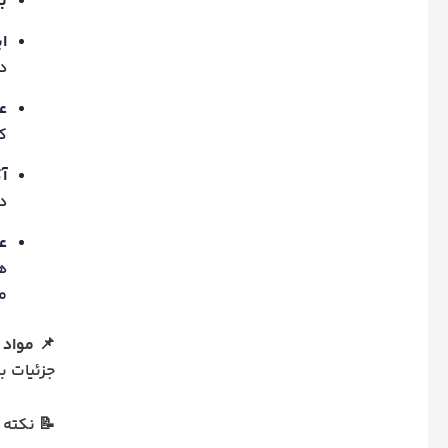
ب
ا
د
ع
ک
آ
دل
ع
هس
م
📌
مواد ۱۳۱۳ تا ۱۳۱۷ قانون مدنی
جزئیات بی
📝 نکته 