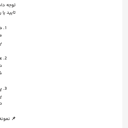
توجه داش
تایید یا
د
من
پر
ع
د
شه
پ
پ
د
📌 نمونه