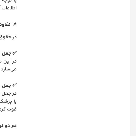
با توجه
اطلاعات آ
📌
تفاوت
در حقوق 
✅
جعل م
در این ن
می‌سازد 
✅
جعل م
در جعل م
یا پزشک 
فوت کرده
هر دو نو