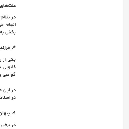
علت‌های 
در نظام 
انجام می
بخش به م
📌
فرزند
یکی از ر
قانونی ن
گواهی ول
در این ح
در اسناد
📌
پنهان
در برخی 