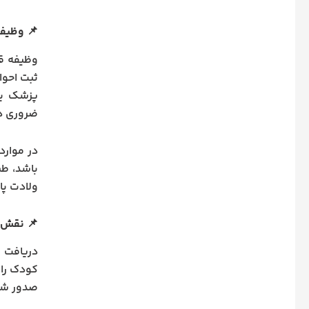
📌
وظیفه
وظیفه قا
ثبت احوا
پزشک یا
ضروری در
در موارد
باشد، ط
ولادت پا
📌
نقش گ
دریافت ش
کودک را 
صدور شنا