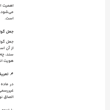
اهمیت ای
می‌شود. 
است.
جعل گوا
جعل گواه
از آن اس
سند، چه 
هویت ان
📌
تعریف
غیررسمی،
الصاق نو