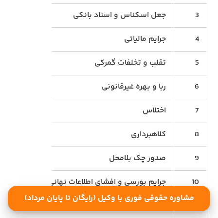
3
جعل اسکناس و اسناد بانکی
ماده ۵۲۶ قانون مجازات اسلامی
4
جرایم مالیاتی
ماده ۲۷۴ قانون مالیات‌های مستقیم
5
تقلب و تخلفات گمرکی
قانون 
6
ربا و بهره غیرقانونی
قانون 
7
اختلاس
قانون 
8
کلاهبرداری
ماده 1 قانون تشدید مجازات ارتشا
9
صدور چک بلامحل
قانون 
10
جرایم بورسی و افشای اطلاعات نهانی
قانون ب
مشاوره حقوقی فوری با وکیل (رایگان تا پایان مرداد)
11
تخلف در قیمت‌گذاری و گران‌فروشی
قانون 