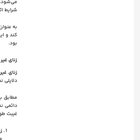
می‌شود. ا
شرایط اثب
به عنوان
کند و ای
بود.
زنای غیر
زنای غیر
دلایلی ن
دائمی ند
غیبت طول
ز
م