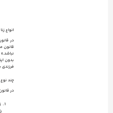
انواع زنا
قانون مق
نباشد.» 
بدون این
فرزندی به
چند نوع ز
در قانون
ز
را