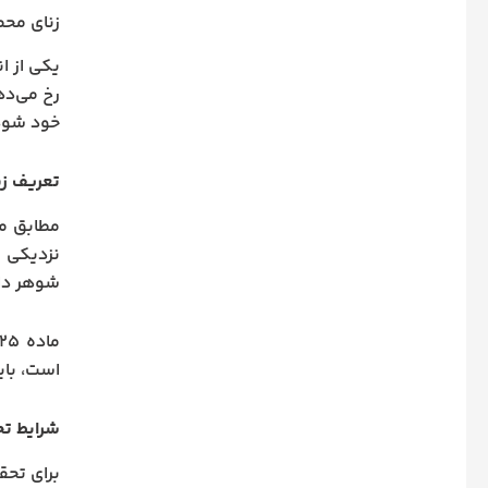
زنای مح
یکی از ان
رخ می‌ده
خود شود 
تعریف ز
مطابق مفاد ماده ۲۲۵ قانو
نزدیکی ک
شوهر دائ
است، بای
شرایط ت
برای تحق