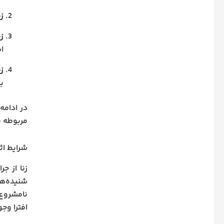
ز
ز
ا
زن
ب
در ادامه
مربوطه ن
شرایط اثب
زنا از ج
شنیده‌ها
نامشروع 
افترا وجو