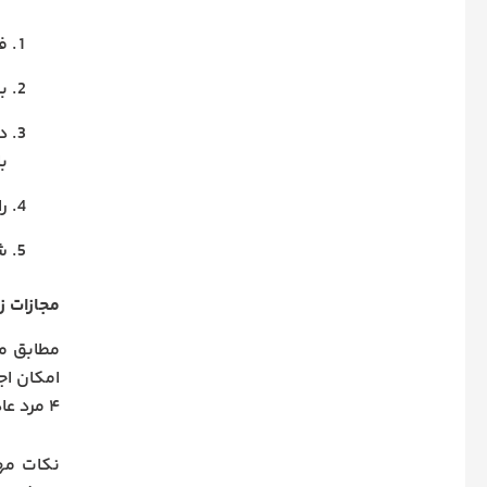
ف
ب
د
ب
را
شر
مجازات ز
مطابق ماده ۲۲۵ قانون مج
امکان اج
۴ مرد عادل) ثابت شده باشد، مجازات،
نکات م