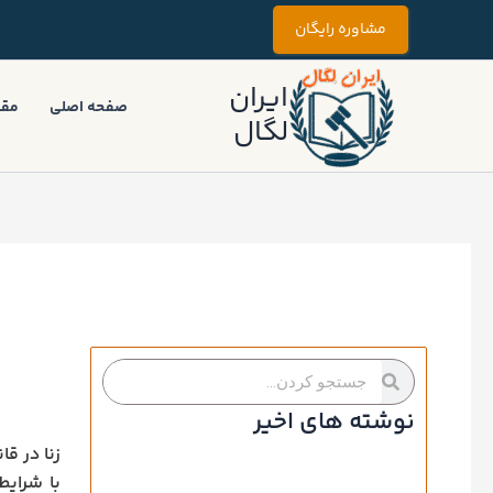
رش
مشاوره رایگان
ه
حتوا
ایران
صفحه اصلی
مقا
لگال
جستجو
جستجو
کردن
کردن
نوشته های اخیر
زنا در ق
با شرای