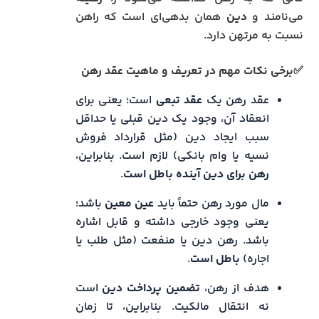
می‌نامند و
دین
همان بدهی‌ای است که راهن
نسبت به مرتهن دارد.
✅برخی نکات مهم در تعریف و ماهیت عقد رهن
عقد رهن یک
عقد تبعی
است؛ یعنی برای
انعقاد آن، وجود یک دین قبلی یا حداقل
سبب ایجاد دین (مثل قرارداد فروش
نسیه یا وام بانکی) لازم است. بنابراین،
رهن برای دین آینده باطل است
.
مال مورد رهن حتماً باید
عین معین
باشد؛
یعنی وجود خارجی داشته و قابل اشاره
باشد. رهن دین یا منفعت (مثل طلب یا
اجاره)
باطل است
.
هدف از رهن،
تضمین پرداخت دین
است
نه انتقال مالکیت. بنابراین، تا زمان