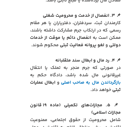
معادل مال برده‌شده یا مبلغ ثابتی باشد.
📌
۳. انفصال از خدمت و محرومیت شغلی
کارمندان ثبت، سردفتران، دفتریاران یا هر مقام
رسمی که در ارتکاب جرم مشارکت داشته باشند،
ممکن است به
انفصال دائم یا موقت از خدمات
دولتی
و
لغو پروانه فعالیت ثبتی
محکوم شوند.
📌
۴. رد مال و ابطال سند متقلبانه
در صورتی که جرم منجر به تملک یا انتقال
غیرقانونی مال شده باشد، دادگاه حکم به
بازگرداندن مال به صاحب اصلی
و
ابطال عملیات
ثبتی
خواهد داد.
📌
۵. مجازات‌های تکمیلی (ماده ۱۹ قانون
مجازات اسلامی)
شامل محرومیت از حقوق اجتماعی، ممنوعیت