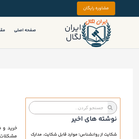
رش
مشاوره رایگان
ه
حتوا
ایران
صفحه اصلی
مقا
لگال
جستجو
جستجو
کردن
کردن
نوشته های اخیر
خرید و ف
شکایت از روانشناس؛ موارد قابل شکایت، مدارک
مشکلات ج