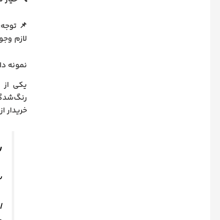
📌 توجه:
لازم وجو
نمونه دا
یکی از 
رنگ‌شدگی
خریدار از
ر
ب
ا