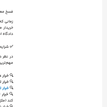
فسخ معا
زمانی که
خریدار م
دادگاه ا
✅ شرایط 
در نظر 
مهم‌ترین 
🔍
خیار ع
🔍
خیار 
🔍
خیار 
🔍
خیار 
کند (مثل
🔍
خیار 