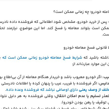
مله خودرو؛ چه زمانی ممکن است؟
 پس از خرید خودرو، مشخص شود اطلاعاتی که فروشنده داده نادرست
مکن است بتواند معامله را فسخ کند. اما این موضوع، نیازمند ت
ست.
قانونی فسخ معامله خودرو
داشته باشید که
شرایط فسخ معامله خودرو زمانی ممکن است که
یک
این موارد عبارت‌اند از:
یب:
اگر خودرو معیوب باشد و خریدار هنگام معامله از آن بی‌اطلاع بو
تدلیس:
اگر فروشنده با فریب، عیب را پنهان کرده یا اطلاعات نادرستی 
تخلف از وصف یعنی
دارای اوصافی نباشد که فروشنده وعده داده
.
تعذر تسلیم یا عدم امکان انتقال:
وقتی فروشنده به هر دلیل نتواند
 توقیف یا رهن بودن خودرو).
شرط:
اگر شرط خاصی برای فسخ در قرارداد پیش‌بینی شده باشد (مثل 