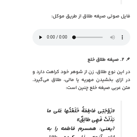
فایل صوتی صیغه طلاق از طریق موکل:
📌 ۲. صیغه طلاق خلع
در این نوع طلاق، زن از شوهر خود کراهت دارد و
در ازای بخشیدن مهریه یا مالی، طلاق می‌گیرد.
متن عربی صیغه خلع چنین است:
«زَوْجَتِی فاطِمَةُ خَلَعْتُها عَلی ما
بَذَلَتْ فَهِی طالِقٌ»
(یعنی: همسرم فاطمه را به