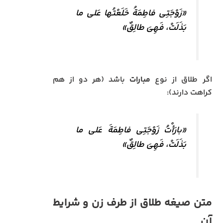
«زَوْجَتِی فاطِمَةُ خَلَعْتُها عَلی ما
بَذَلَتْ، فَهِیَ طالِقٌ»
اگر طلاق از نوع
مبارات
باشد (هر دو از هم
کراهت دارند):
«بارَأْتُ زَوْجَتِی فاطِمَةَ عَلی ما
بَذَلَتْ، فَهِیَ طالِقٌ»
متن صیغه طلاق از طرف زن و شرایط
آن