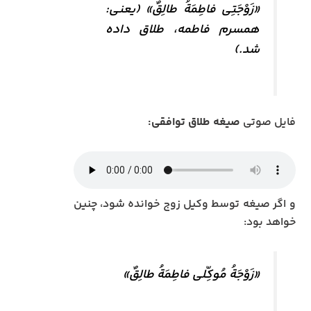
«زَوْجَتِی فاطِمَةُ طالِقٌ» (یعنی:
همسرم فاطمه، طلاق داده
شد.)
فایل صوتی
صیغه طلاق توافقی:
و اگر صیغه توسط وکیل زوج خوانده شود، چنین
خواهد بود:
«زَوْجَةُ مُوکِّلی فاطِمَةُ طالِقٌ»