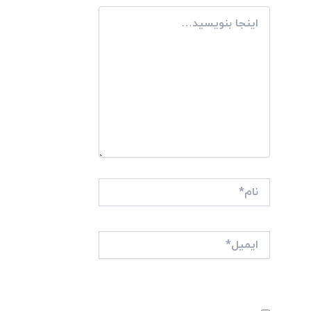
اینجا
بنویسید…
نام*
ایمیل*
وبگاه