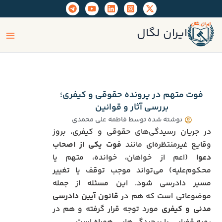
رش
ه
ain
حتوا
ایران لگال
enu
فوت متهم در پرونده حقوقی و کیفری؛
بررسی آثار و قوانین
نوشته شده توسط
فاطمه علی محمدی
در جریان رسیدگی‌های حقوقی و کیفری، بروز
وقایع غیرمنتظره‌ای مانند
فوت یکی از اصحاب
دعوا
(اعم از خواهان، خوانده، متهم یا
محکوم‌علیه) می‌تواند موجب توقف یا تغییر
مسیر دادرسی شود. این مسئله از جمله
موضوعاتی است که هم در
قانون آیین دادرسی
مدنی و کیفری
مورد توجه قرار گرفته و هم در