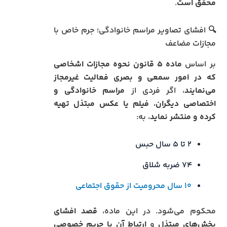
محقق است
.
🔍 افشای تصاویر مراسم خانوادگی؛ جرم خاص با
مجازات مضاعف
بر اساس
ماده ۵ قانون نحوه مجازات اشخاصی
که در امور سمعی و بصری فعالیت غیرمجاز
می‌نمایند
، اگر فردی از
مراسم خانوادگی و
اختصاصی دیگران
،
فیلم یا عکس مبتذل تهیه
کرده و منتشر نماید
، به:
۲ تا ۵ سال حبس
۷۴ ضربه شلاق
۱۰ سال محرومیت از حقوق اجتماعی
محکوم می‌شود. در این ماده،
قصد افشای
بخش‌های مبتذل
و
ارتباط آن با حریم خصوصی