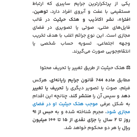
یکی از پرتکرارترین جرایم سایبری که ارتباط
مستقیمی با عفت و آبروی افراد دارد،
توهین،
افتراء، نشر اکاذیب و هتک حیثیت
در قالب
فایل‌های متنی، صوتی یا تصویری در فضای
مجازی است. این نوع جرائم اغلب با هدف تخریب
وجهه اجتماعی، تسویه حساب شخصی یا
انتقام‌جویی صورت می‌گیرند.
⚖️ هتک حیثیت از طریق تغییر یا تحریف محتوا
مطابق
ماده 744 قانون جرایم رایانه‌ای
، هرکس
فیلم، صوت یا تصویر دیگری را
تحریف یا تغییر
دهد
و سپس آن را
منتشر کند
، چنانچه این اقدام
به شکل عرفی
موجب هتک حیثیت او در فضای
مجازی شود
، مجرم شناخته شده و به
حبس از ۹۱
روز تا ۲ سال
یا
جزای نقدی از ۱۵ تا ۱۰۰ میلیون
ریال
یا هر دو محکوم خواهد شد.