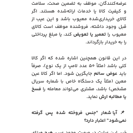
عرضه‌کنندگان، موظف به تضمین صحت، سلامت
و کیفیت کالا یا خدمات ارائه‌شده هستند. اگر
کالای خریداری‌شده معیوب باشد و این عیب از
قبل وجود داشته، فروشنده موظف است کالای
معیوب را
تعمیر یا تعویض
کند، یا مبلغ پرداختی
را به خریدار بازگرداند.
در این قانون همچنین اشاره شده که اگر کالا
کلی باشد (مثلاً ۵۰ عدد لامپ از یک نوع)، صرفاً
باید
عوض سالم
جایگزین شود. اما اگر کالا عین
معین (مثلاً یک دستگاه خاص با شماره سریال
مشخص) باشد، مشتری می‌تواند معامله را
فسخ
یا مطالبه ارش
نماید.
📌
آیا شعار “جنس فروخته شده پس گرفته
نمی‌شود” اعتبار دارد؟
خیر. این عبارت در صورت وجود عیب،
هیچ مبنای