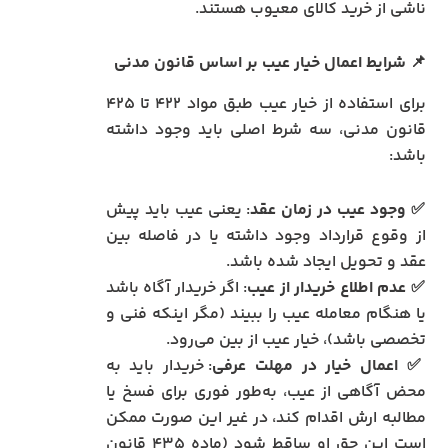
ناشی از خرید کالای معیوب هستند.
📌
شرایط اعمال خیار عیب بر اساس قانون مدنی
برای استفاده از خیار عیب طبق مواد ۴۲۲ تا ۴۲۵
قانون مدنی، سه شرط اصلی باید وجود داشته
باشد:
✅
وجود عیب در زمان عقد
: یعنی عیب باید پیش
از وقوع قرارداد وجود داشته یا در فاصله بین
عقد و تحویل ایجاد شده باشد.
✅
عدم اطلاع خریدار از عیب
: اگر خریدار آگاه باشد
یا هنگام معامله عیب را ببیند (مگر اینکه فنی و
تخصصی باشد)، خیار عیب از بین می‌رود.
✅
اعمال خیار در مهلت عرفی
: خریدار باید به
محض آگاهی از عیب، به‌طور فوری برای فسخ یا
مطالبه ارش اقدام کند، در غیر این صورت ممکن
است این حق او ساقط شود (ماده ۴۳۵ قانون