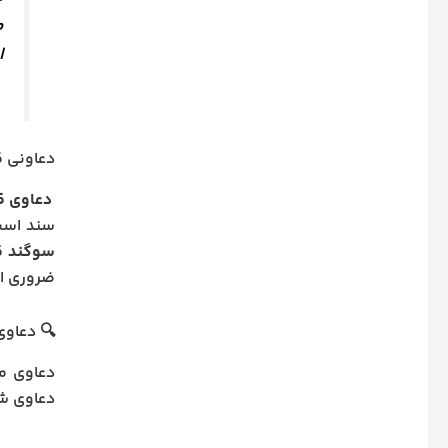
م
ا
دعاونی ق
دعاوی قا
سند است
سوگند ق
ضروری ا
🔍 دعاوی 
دعاوی ما
دعاوی شا