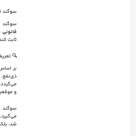
سوگند ق
سوگند یا
قانونی بر
ثابت کند
🔍 تعریف
بر اساس ماده ۲۷۰ قانون آیین دادرسی مدن
ذی‌نفع،
می‌گردد.
و موقعی
سوگند ق
می‌گیرد.
شد، بلکه