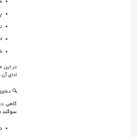
م
پ
نف
اج
خ
در این م
ادای آن، 
🔍 دعاوی
گاهی دع
سوگند می
د