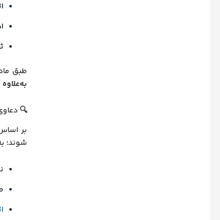
اث
ا
ث
طبق ماده ۲۷۷ قانون آیین دادرسی مدنی، در این موارد، خواهان
به‌علاوه
🔍 دعاوی
بر اساس ماده ۲۷۱ ق.آ.د.م، برخی
شوند؛ به
ن
ط
ا