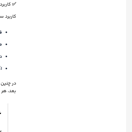
✅ کاربرد
کاربرد س
ف
طر
دع
ا
در چنین 
بعد، هر 
س