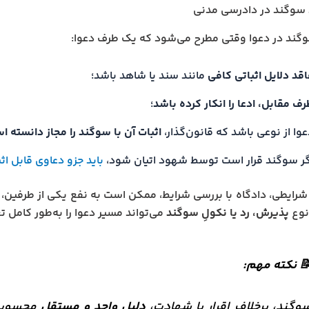
 سوگند در دادرسی مدنی
وگند در دعوا وقتی مطرح می‌شود که یک طرف دعوا:
اقد دلایل اثباتی کافی
مانند سند یا شاهد باشد؛
ف مقابل، ادعا را انکار کرده باشد
؛
وا از نوعی باشد که قانون‌گذار،
اثبات آن با سوگند را مجاز دانسته ا
گر سوگند قرار است توسط شهود اتیان شود،
باید جزو دعاوی قابل ا
شرایطی، دادگاه با بررسی شرایط، ممکن است به نفع یکی از طرفین، قر
نوع
پذیرش، رد یا نکولِ سوگند
می‌تواند مسیر دعوا را به‌طور کامل ت
 نکته مهم:
وگند، برخلاف اقرار یا شهادت،
دلیل واحد و مستقل
محسوب م