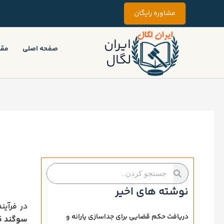
رش
مشاوره رایگان
ه
حتوا
ایران
صفحه اصلی
مقا
لگال
جستجو
جستجو
کردن
کردن
نوشته های اخیر
در فرآین
دریافت حکم قضایی برای جداسازی یارانه و
سوگند ق