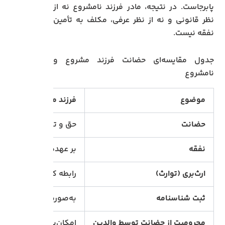
پابرجاست. در نتیجه، مادر فرزند نامشروع نه از
نظر قانونی و نه از نظر عرفی، مکلف به تأمین
نفقه نیست.
جدول مقایسه‌ای حضانت فرزند مشروع و
نامشروع
موضوع
فرزند مشروع
حضانت
حق و تکلیف قانونی وا
نفقه
بر عهده پدر (در صورت ن
ارث‌بری (توارث)
رابطه کامل ارث‌بری میان
ثبت شناسنامه
به‌صورت کامل و قانونی ب
محرومیت از حضانت توسط والدین
امکان‌پذیر نیست؛ دادگا