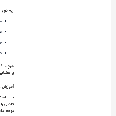
چه نوع س
س
س
س
ج
هرچند که
یا قضایی
آموزش گا
برای است
خاصی را ط
توجه دا