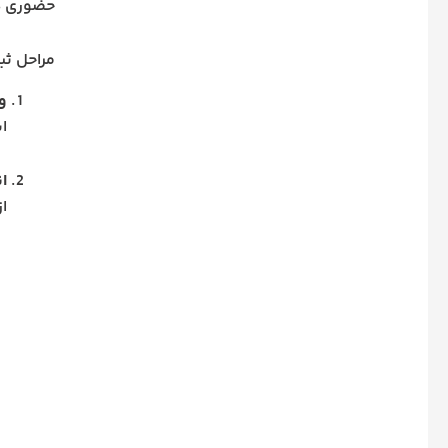
حضوری دا
مراحل ثب
ور
ا
ا
ا