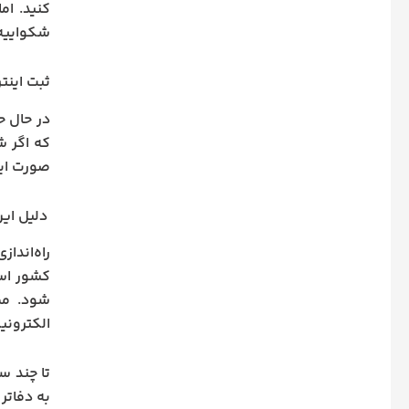
کنید. ام
شکواییه 
ثبت اینترنتی شکا
در حال ح
که اگر ش
صورت این
دلیل ای
راه‌اندا
کشور است
شود. مم
الکترونی
تا چند 
به دفاتر