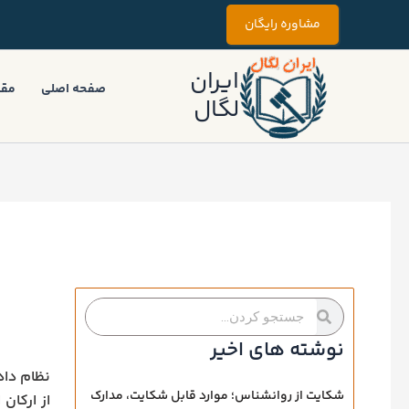
رش
مشاوره رایگان
ه
حتوا
ایران
صفحه اصلی
مقا
لگال
جستجو
جستجو
کردن
کردن
نوشته های اخیر
نظام داد
شکایت از روانشناس؛ موارد قابل شکایت، مدارک
از ارکان