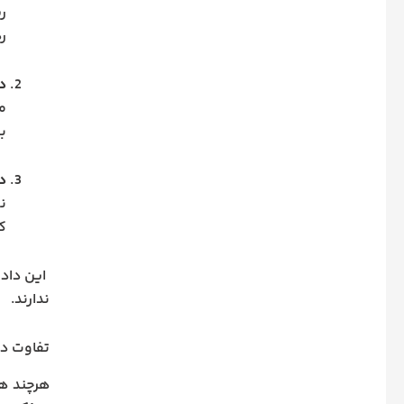
رس
ره
د
م
ب
د
ن
ک
این دادس
ندارند.
تفاوت د
هرچند هر