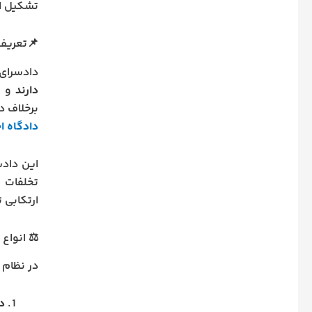
تشکیل ای
📌
تعریف
دادسرای 
دارند
و ا
برخلاف 
دادگاه ا
این دادسر
تخلفات م
ارتکابی ت
⚖️ انواع
در نظام 
د