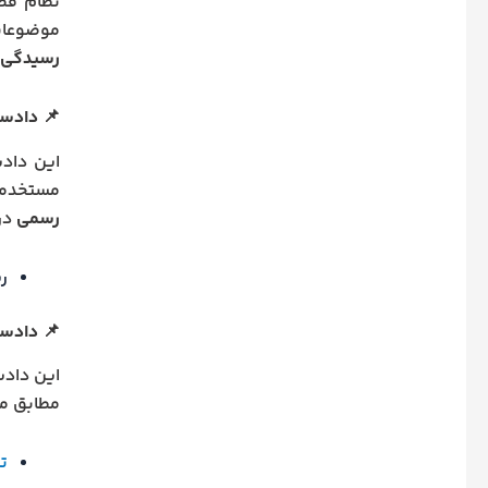
نظام قضا
موضوعات
رسیدگی د
📌 دادسر
این داد
مستخدمی
رسمی
در 
ر
📌 دادسر
این دادس
مطابق مواد ۴۹۸ تا ۵۱۲ قانون مجازات اس
تب