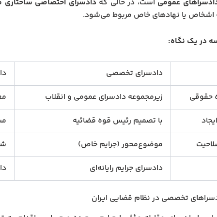
دادسراهای عمومی
است، در حالی که
دادسرای اختصاصی ساختاری م
 اشخاص یا نهادهای خاص مربوط می‌شود.
ه در یک نگاه:
دادسرای تخصصی
دا
ه حقوقی
زیرمجموعه دادسرای عمومی و انقلاب
مع
یجاد
با تصمیم رئیس قوه قضائیه
مس
لاحیت
موضوع‌محور (جرایم خاص)
شخ
دادسرای جرایم رایانه‌ای
دا
دسراهای تخصصی در نظام قضایی ایران