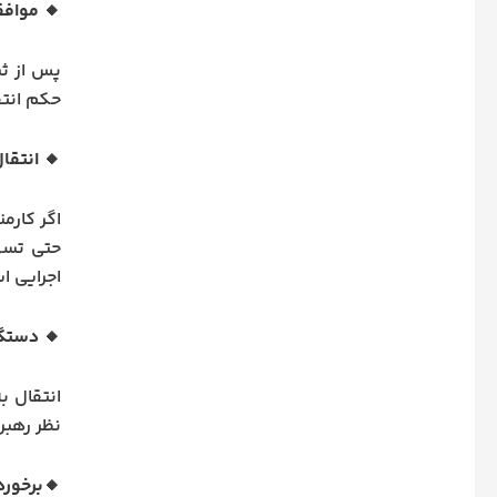
🔸 موافق
پس از ثب
حکم انتق
🔸 انتقال
اگر کارم
حتی تسهی
اجرایی ا
🔸 دستگ
انتقال ب
نظر رهبر
🔸برخوردا