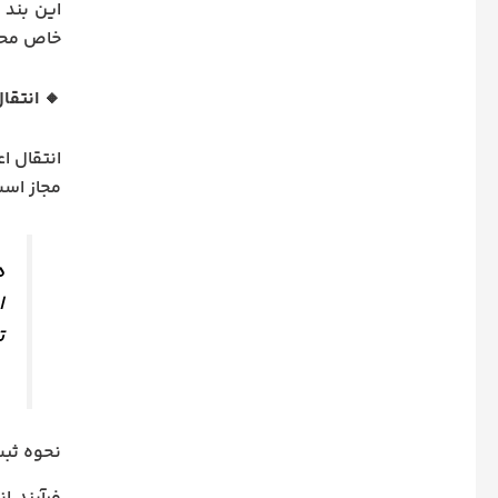
خاص محد
🔸 انتقا
انتقال ا
مجاز است
د
ا
ت
نحوه ثبت