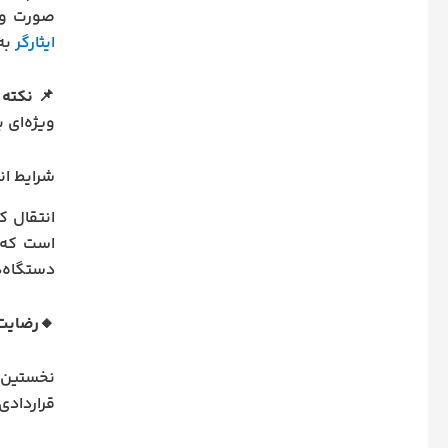
صورت وج
ایثارگر
به
📌
نکته 
ویژه‌ای 
شرایط ان
است که ت
دستگاه‌ه
🔸رضایت
نخستین ش
قراردادی