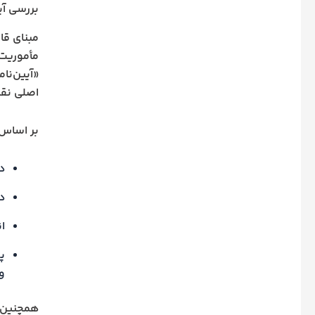
بررسی آی
مأموریت 
اصلی نقل
بر اساس ا
د
د
ا
پ
و 
همچنین، 