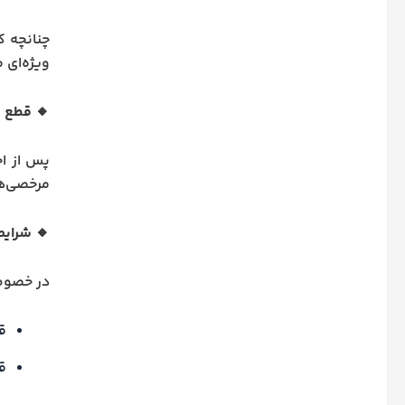
چنانچه ک
ویژه‌ای 
🔸 قطع ر
پس از اج
مرخصی‌ها
🔸 شرایط
در خصوص 
ق
ق