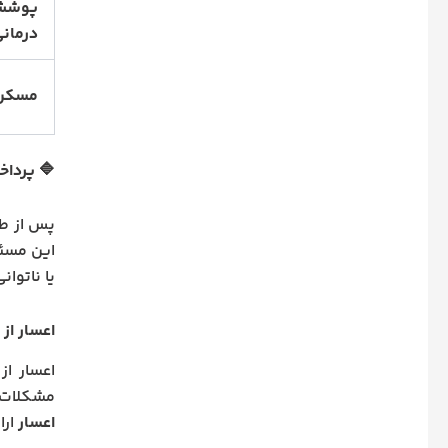
پوش
درمان
مسکن
🔷 پرداخ
پس از طل
این مسئو
یا ناتوان
اعسار از
اعسار از
مشکلات ا
اعسار
ارا