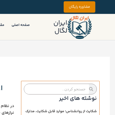
رش
مشاوره رایگان
ه
حتوا
ایران
صفحه اصلی
مقا
لگال
ا
جستجو
جستجو
کردن
کردن
نوشته های اخیر
در نظام 
شکایت از روانشناس؛ موارد قابل شکایت، مدارک
نیازهای 