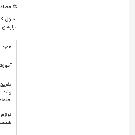
⚖️ مصادی
اصول کلی
نیازهای 
مورد
آموز
تفریح
رشد
اجتماع
لوازم
شخصی