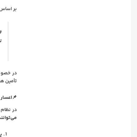
بر اساس ماده ۶ قانون نحوه اج
«
ن
در خصوص 
تأمین هزی
📌اعسار 
در نظام 
می‌توانن
پد