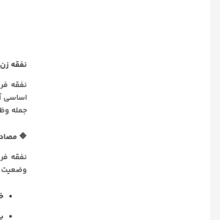
نفقه زن 
نفقه فرز
جمله وظا
🔷 مصاد
نفقه فر
وضعیت ما
خ
پ