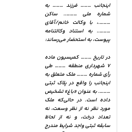
اینجانب ……… فرزند ……… به
شماره ملی ……….. ساکن
……….، با وکالت خانم/آقای
……….. به استناد وکالتنامه
پیوست، به استحضار می‌رساند:
در تاریخ ……… کمیسیون ماده
۷ شهرداری منطقه ……… طی
رأی شماره ……… ملک متعلق به
اینجانب را واقع در پلاک ثبتی
………. به عنوان «باغ» تشخیص
داده است. در حالی‌که ملک
مورد نظر نه از نظر وسعت، نه
تعداد درخت، و نه از لحاظ
سابقه ثبتی واجد شرایط مندرج