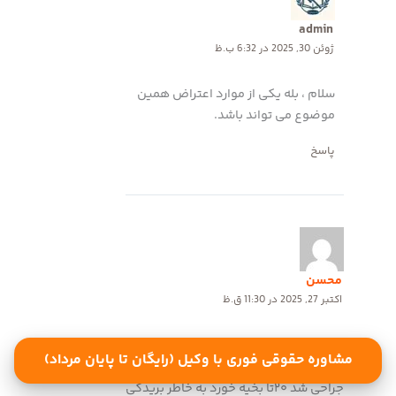
admin
ژوئن 30, 2025 در 6:32 ب.ظ
سلام ، بله یکی از موارد اعتراض همین
موضوع می تواند باشد.
پاسخ
محسن
اکتبر 27, 2025 در 11:30 ق.ظ
سلام من پزشک قانونی رفتم ۲ماه طول
مشاوره حقوقی فوری با وکیل (رایگان تا پایان مرداد)
درمان دادن و۱۱جا رو زدن که دستم عمل
جراحی شد ۲۰تا بخیه خورد به خاطر بریدکی