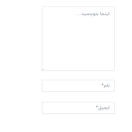
اینجا
بنویسید…
نام*
ایمیل*
وبگاه