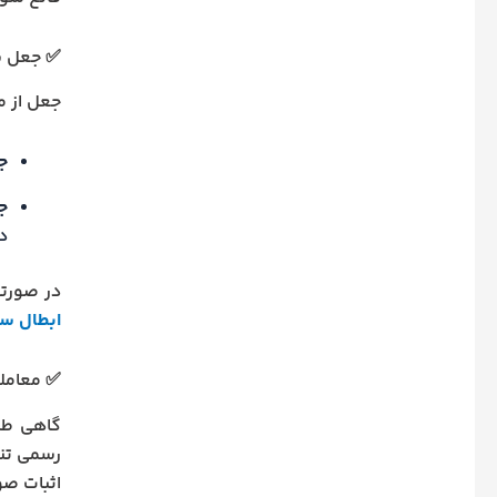
✅ جعل س
جعل از م
ج
ج
دف
در صورتی
ابطال س
✅ معامل
گاهی طر
رسمی تنظ
اثبات صو