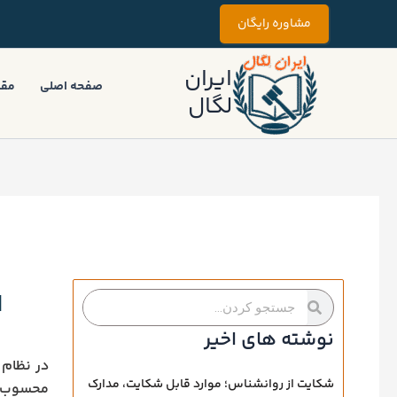
رش
مشاوره رایگان
ه
حتوا
ایران
صفحه اصلی
مقا
لگال
ا
جستجو
جستجو
کردن
کردن
نوشته های اخیر
در نظام 
شکایت از روانشناس؛ موارد قابل شکایت، مدارک
محسوب م