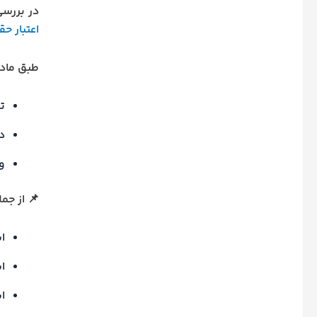
در بررسی
اعتبار ح
طبق ماده ۱۲۸۷ قانون مدنی، سند رسمی به نوشته‌ای گفته می‌شود که در شرایط ز
ت
د
و 
📌 از جم
اس
ا
ا