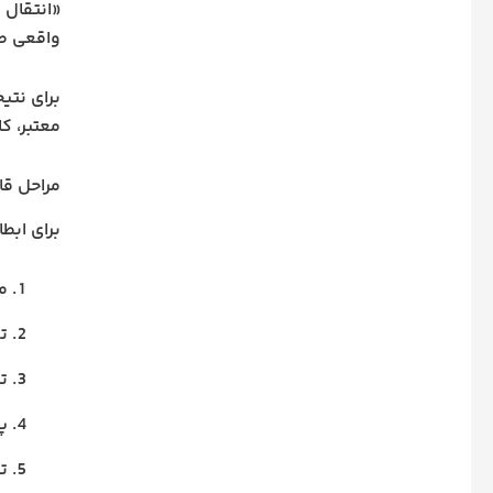
«انتقال 
واقعی طر
برای نتی
معتبر، ک
مراحل قا
برای ابط
م
ت
ت
پ
ت