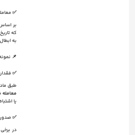
✅ معامل
که تاریخ
به ابطال
📌 نمونه
✅ فقدان
طبق ماده ۱۹۰ قانون مدنی، وجود شرا
معامله
ضر
یا اشتبا
✅ صدور 
در برخی 