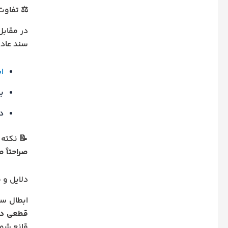
⚖️ تفاوت
در مقابل
سند عادی 
ای
ب
در
📝 نکته 
صراحتاً 
دلایل و 
ابطال سن
قطعی دا
قانع شود