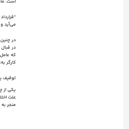
است. ماده ۱۷ قانون کار به این موضوع اشاره دار
“قرارداد
می‌آید و 
در چنین 
در قبال 
که عامل 
کارگر به
توقیف یا
یکی از چ
علت اختل
منجر به بازداشت