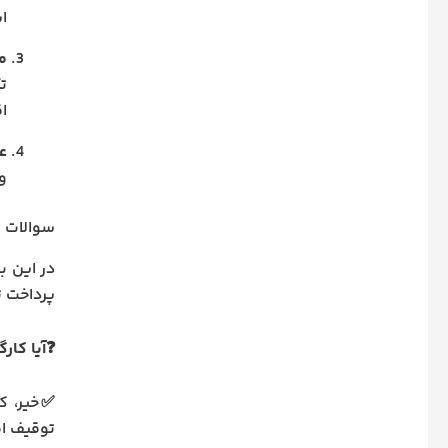
ای
م
تأ
ا
ع
و
سوالات 
در این ب
پرداخت ت
❓آیا کار
✅خیر، کا
توقیف ام