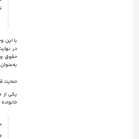
ن
با این و
در نهایت
حقوق و م
به‌عنوان
حمایت قا
یکی از م
خانواده کارگ
“
ر