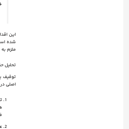
خ
این اقدا
شده است
ملزم به 
تحلیل حق
توقیف یا
اصلی در 
تأ
ه
فش
عد