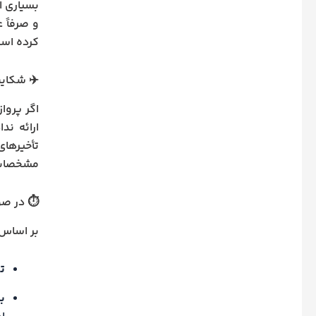
بسیاری از
و صرفاً
کرده است
✈️ شکایت
اگر پروا
ارائه ند
تأخیرها
مشخصات پ
⏱ در صور
بر اساس 
تا ۲ ساع
بین ۲