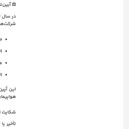
⚖️ آیین‌
در سال ۱۳۹۴، سازمان هواپیمایی کشوری
شرکت‌های
ح
ال
م
ال
این آیی
هواپیمای
شکایت از 
تأخیر یا