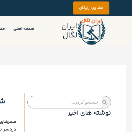
رش
مشاوره رایگان
ه
حتوا
ایران
صفحه اصلی
مقا
لگال
شک
جستجو
جستجو
کردن
کردن
نوشته های اخیر
سفرهای ه
دردسر نی