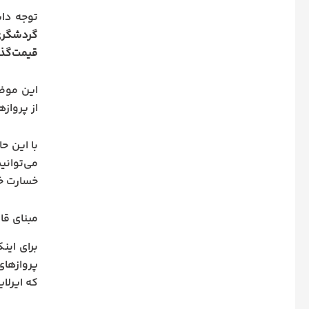
توجه داش
گردشگر
قیمت‌گذا
این موضو
از پرواز
با این ح
می‌توانید
خسارت خو
مبنای قا
برای این
پروازهای
که ایرلا