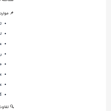
شناخته 
📌 موارد
تأخ
لغ
عد
رف
م
ع
ع
گ
🔍 تفاوت