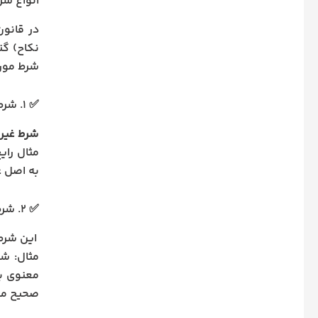
انواع شروط 
نکاح) گن
شرط مورد
✅ ۱. شرط غیرمقدور
شرط غیر
مثال رای
به اصل ع
✅ ۲. شرط بدون نفع
این شرط 
مثال: شر
معنوی بر
صحیح می‌