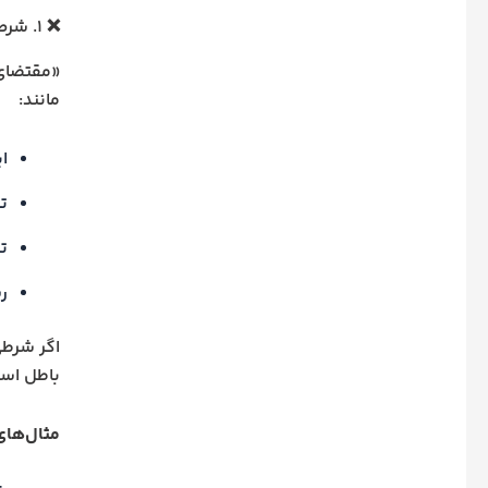
❌ ۱. شرط خلاف مقتضای ذات عقد نکاح
«مقتضای 
مانند:
ا
ت
ت
ر
اگر شرط
باطل اس
مثال‌های