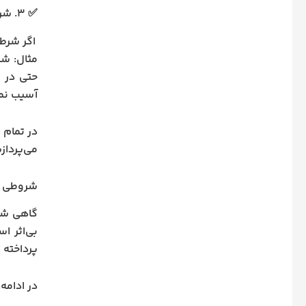
✅ ۳. شرط نامشروع
اگر شرطی
مثال: شر
حتی در ص
آسیب نمی
در تمام م
می‌پردازی
شروطی که ب
گاهی شرو
بی‌اثر ا
پرداخته 
در ادامه