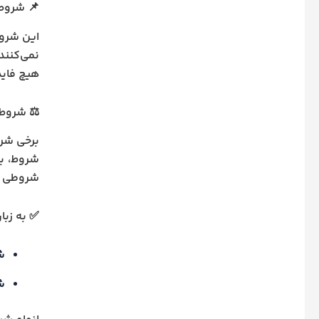
📌 شروط
این شروط
نمی‌کنند.
هیچ فاید
⚖️ شروط
برخی شرو
شروط، به
شروطی با
✅ به زبا
ش
ش