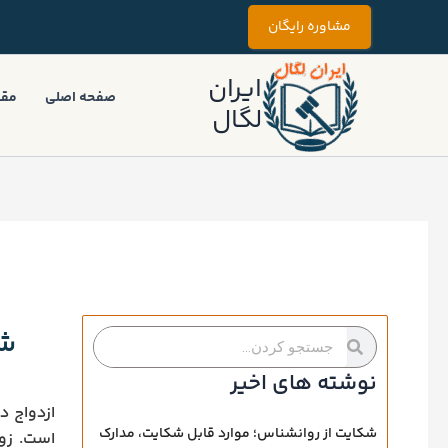
رش
مشاوره رایگان
ه
حتوا
ایران
صفحه اصلی
مقا
لگال
شر
جستجو
جستجو
کردن
کردن
نوشته های اخیر
ازدواج د
شکایت از روانشناس؛ موارد قابل شکایت، مدارک
است. زوج