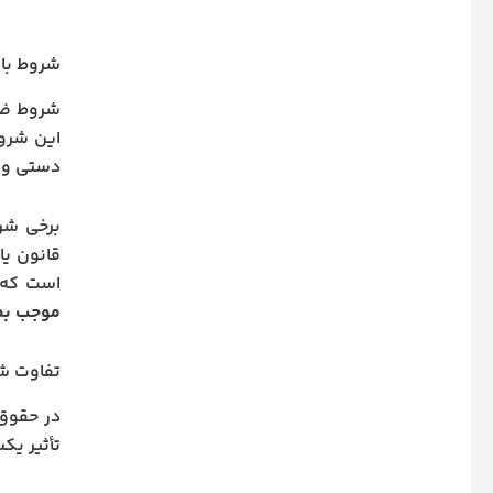
شروط باط
شروط ضمن
این شرو
دستی و ت
برخی شر
قانون یا
است که ب
موجب بطل
تفاوت ش
در حقوق 
تأثیر یک