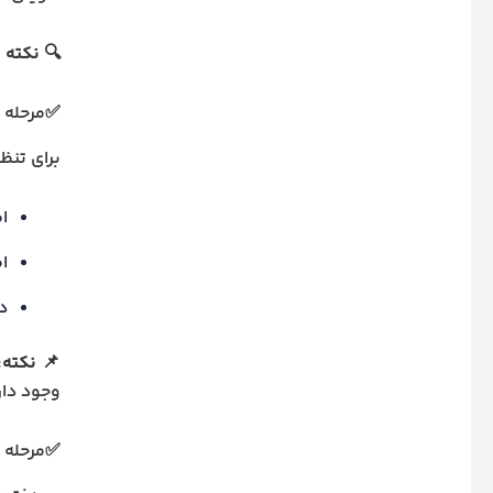
🔍
نکته 
✅مرحله د
برای تنظی
ا
ا
د
📌
نکته:
وجود دار
✅مرحله س