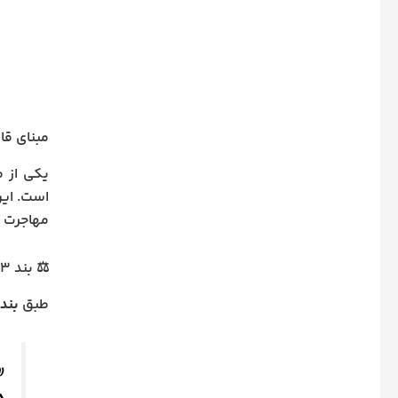
مبنای قا
یکی از م
است. این
مهاجرت و
⚖️ بند ۳ ماده ۱۸ قانون گذرنامه چه می‌گوید؟
طبق
بند ۳ ماده ۱۸ قانون گذرنامه جمهوری اسلام
«