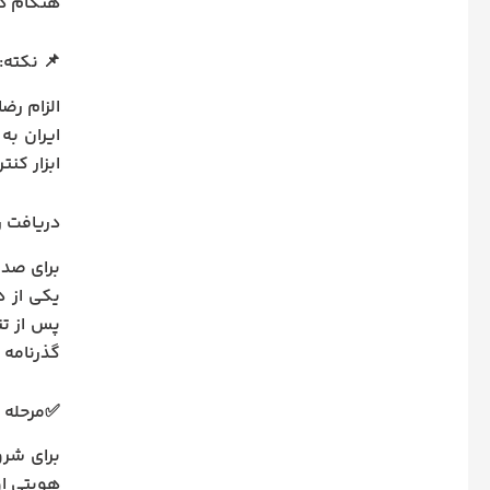
هنگام در
📌 نکته:
الزام رض
ایران به
ابزار کن
دریافت ر
برای صدو
یکی از د
گذرنامه ر
✅مرحله ا
برای شرو
هویتی او