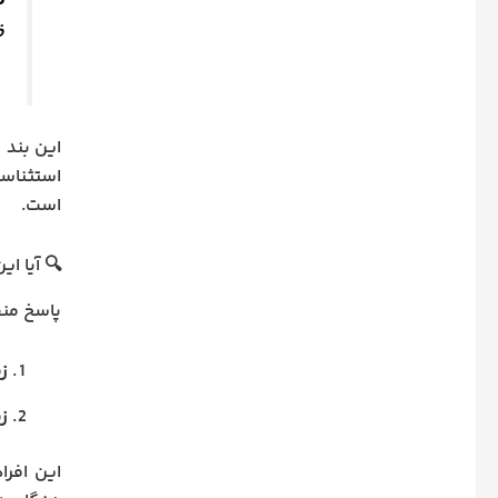
د
ظ
این بند 
است.
🔍 آیا ای
پاسخ منف
ز
زن
این افرا