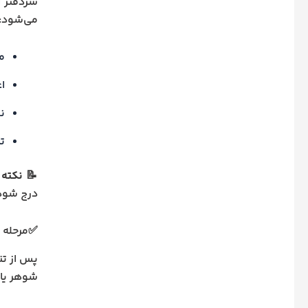
سردفتر ا
می‌شود:
م
ا
نو
ت
📝
نکته 
درج شود
✅مرحله چ
پس از تن
شوهر یا 