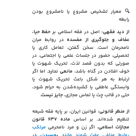
🔍 معیار تشخیص مشروع یا نامشروع بودن
رابطه
از دید فقهی:
اصل در فقه اسلامی بر
حفظ حیا،
عفاف و جلوگیری از مفسده
در روابط میان
نامحرمان است. سخن گفتن، تعامل کاری یا
تحصیلی، حضور در جلسات علمی یا اجتماعی، در
صورتی که بدون قصد لذت، تحریک شهوت یا
خوف افتادن در گناه باشد،
مانعی ندارد
. اما اگر
ارتباط به هر شکل باعث تحریک شهوت یا
وابستگی عاطفی یا کشیده‌شدن به حرام شود،
حتی در قالب چت یا تماس مجازی،
جایز نیست
.
از منظر قانونی:
قوانین ایران، بر پایه فقه شیعه
تنظیم شده‌اند. بر اساس
ماده ۶۳۷ قانون
مجازات اسلامی
، اگر زن و مرد نامحرمی
مرتکب
روابط منافی عفت شوند مانند
بوسیدن، در