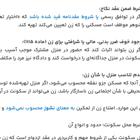
رط ضمن عقد نکاح:
گر در توافق رسمی
یا شروط عقدنامه قید شده باشد
که «اختیار ت
وهر موظف است مسکنی را که زن تعیین می‌کند تهیه کند.
ود خوف ضرر بدنی، مالی یا شرافتی برای زن (ماده ۱۱۱۵):
گر زن بتواند اثبات کند که حضور در منزل مشترک موجب آسیب به ج
کونت در منزل جداگانه‌ای را درخواست کند و دادگاه نیز مرد را مکلف 
دم تناسب منزل با شأن زن:
ز آنجا که مسکن جزو نفقه محسوب می‌شود، اگر منزل تهیه‌شده توسط
یطی با شأن اجتماعی زن ناسازگار باشد، زن می‌تواند از سکونت در آن 
این موارد، امتناع زن از تمکین
به معنای
نشوز
محسوب نمی‌شود
و
ح
رط محل سکونت؛ حدود و انواع آن
سکونت یکی از شروط مهم و کاربردی در عقد ازدواج است که زن می