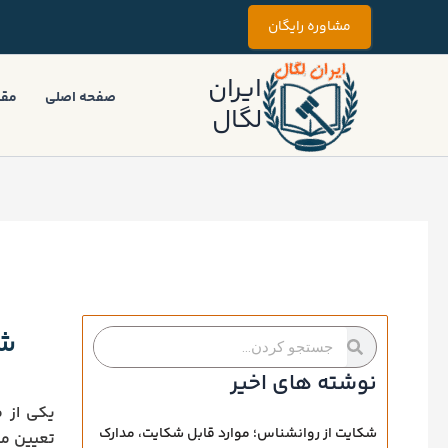
رش
مشاوره رایگان
ه
حتوا
ایران
صفحه اصلی
مقا
لگال
شر
جستجو
جستجو
کردن
کردن
نوشته های اخیر
یکی از 
شکایت از روانشناس؛ موارد قابل شکایت، مدارک
تعیین مح