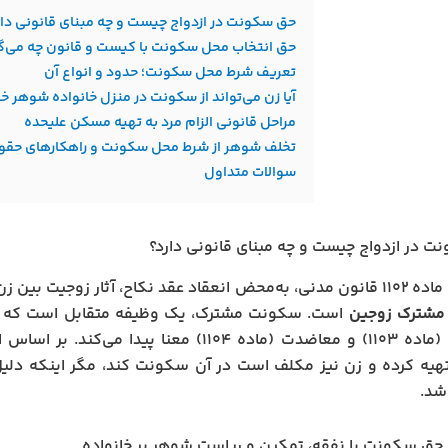
حق سکونت در ازدواج چیست و چه مبنای قانونی دار
حق انتخاب محل سکونت با کیست و قانون چه می‌گ
تعریف شرط محل سکونت؛ حدود و انواع آن
آیا زن می‌تواند از سکونت در منزل خانواده شوهر خ
مراحل قانونی الزام مرد به تهیه مسکن علیحده
تخلف شوهر از شرط محل سکونت و راهکارهای حقو
سوالات متداول
 در ازدواج چیست و چه مبنای قانونی دارد؟
ت بین زن و مرد ایجاد می‌شود؛ یکی از این آثار،
شترک زوجین
است. سکونت مشترک، یک وظیفه متقابل است که در 
معاشرت (ماده ۱۱۰۳) و معاضدت (ماده ۱۱۰۴) معن
یه کرده و زن نیز مکلف است در آن سکونت کند، مگر اینکه دلیل 
شد.
ط حق سکونت با نفقه، تمکین و ریاست شوهر بر خانواده