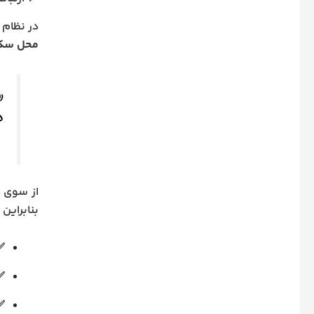
در نظام 
محل سک
«
د
از سوی دیگر، 
بنابراین
✅
✅
✅