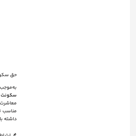
حق سکونت
به‌موجب ماده ۱۱۰۲ قانون مدنی، به‌محض انعقاد عقد نکاح، آثار زوجی
سکونت م
مناسب ته
داشته با
📌 ارتبا