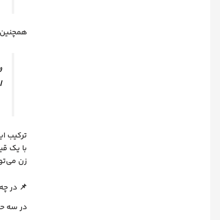
همچنین طبق ماد
«
ا
ترکیب ای
با یک قی
زن می‌توا
📌 در چه
در سه حا