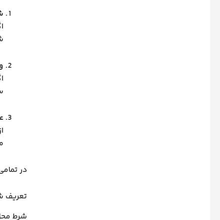
ش
ا
ش
وج
ا
س
ع
ا
مح
در تمامی 
تعریف ش
شرط محل 