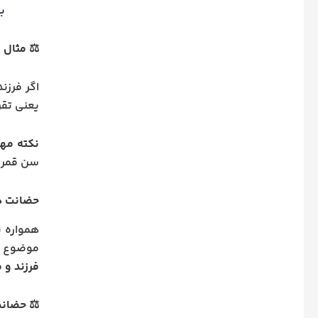
ب
⚖️ مثال 
اگر فرزن
یعنی تقری
نکته مه
سن قمری 
حضانت دخت
همواره ی
موضوع در
فرزند و
⚖️
حضانت