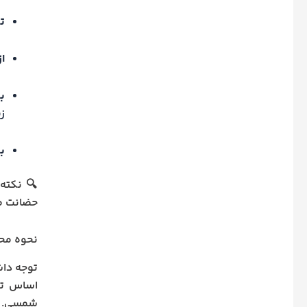
تا ۷ سالگی حضانت
از ۷ تا ۹ سالگی ح
بعد از
ز
بعد از 15 سا
🔍 نکته
حضانت طر
نحوه محاسبه ۷ سالگی برای حضا
توجه داش
اساس ت
شمسی. ا