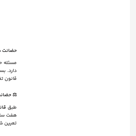
حضانت دخ
مسئله حض
دارد. بس
قانون تغ
⚖️
حضانت
طبق
قان
هفت سالگ
تعیین ش