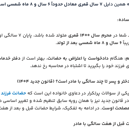
ه همین دلیل
۷ سال قمری معادل حدوداً ۶ سال و ۸ ماه شمسی است.
ساده:
د شما در
محرم سال ۱۴۰۰ قمری
متولد شده باشد، پایان ۷ سالگی او در
باً
۶ سال و ۸ ماه شمسی بعد از تولد
.
م
: هنگام
دادخواست یا اعتراض به حضانت
، بهتر است از
دفتر خدمات
فرزند خود را بگیرید تا اشتباه در محاسبه رخ ندهد.
ر و پسر تا چند سالگی با مادر است؟ (قانون جدید ۱۴۰۴)
کی از سوالات پرتکرار در دعاوی خانواده این است که
حضانت فرزند د
 قانون جدید نیز با همان رویه سابق تنظیم شده و تغییر اساسی د
 مصلحت اوست.
در ادامه به تفکیک، شرایط حضانت قبل و بعد از هفت 
 قبل از هفت سالگی با مادر