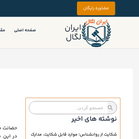
رش
مشاوره رایگان
ه
حتوا
ایران
صفحه اصلی
مقا
لگال
جستجو
جستجو
کردن
کردن
نوشته های اخیر
حضانت فر
شکایت از روانشناس؛ موارد قابل شکایت، مدارک
در این م