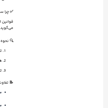
✅ چرا س
قوانین ا
می‌گوید
🔍 نحوه 
تا
ه
ت
📝 تفاو
س
س