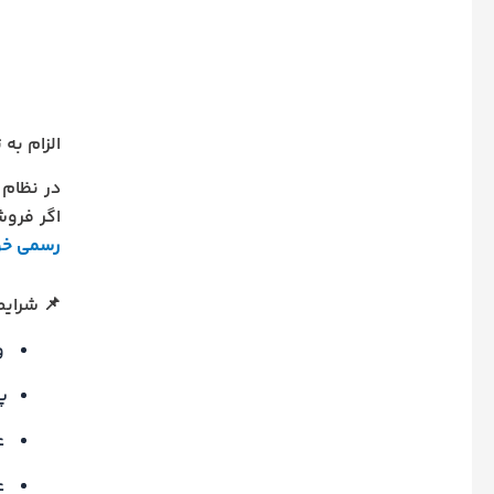
الزام به
در نظام 
اگر فروش
رسمی خو
📌 شرایط
و
پ
ع
ع