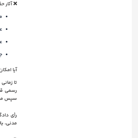
❌ آثار ح
م
ع
ع
جر
آیا امکا
تا زمانی
رسمی قاب
سپس می‌ت
مدنی،
با