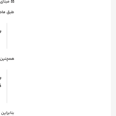
⚖️ مبنای
طبق
ماده 56 قانون اجرا
«
همچنین 
«
ذ
بنابراین