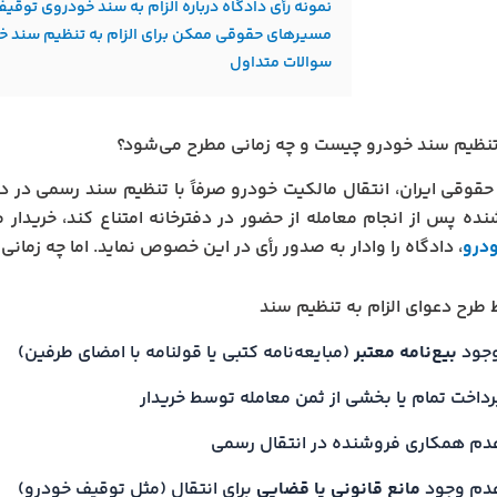
نمونه رأی دادگاه درباره الزام به سند خودروی توقی
مسیرهای حقوقی ممکن برای الزام به تنظیم سند خ
سوالات متداول
 تنظیم سند خودرو چیست و چه زمانی مطرح می‌شود؟
حقوقی ایران، انتقال مالکیت خودرو صرفاً با تنظیم سند رسمی در دف
نده پس از انجام معامله از حضور در دفترخانه امتناع کند، خریدار می
درو
، دادگاه را وادار به صدور رأی در این خصوص نماید. اما چه زمانی
 طرح دعوای الزام به تنظیم سند
جود
بیع‌نامه معتبر
(مبایعه‌نامه کتبی یا قولنامه با امضای طرفین)
رداخت تمام یا بخشی از ثمن معامله توسط خریدار
دم همکاری فروشنده در انتقال رسمی
دم وجود
مانع قانونی یا قضایی
برای انتقال (مثل توقیف خودرو)