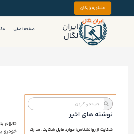
رش
مشاوره رایگان
ه
حتوا
ایران
صفحه اصلی
مقا
لگال
جستجو
جستجو
کردن
کردن
نوشته های اخیر
«الزام ب
شکایت از روانشناس؛ موارد قابل شکایت، مدارک
خودرو به