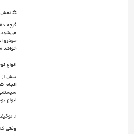
⚖️ نقش 
گرچه دفا
می‌شود. 
خودرو اس
خواهد ما
انواع تو
پیش از ط
انجام شد
سیستمی و
انواع تو
1. توقیف قضایی
وقتی که