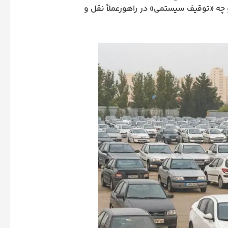
ه «توقیف سیستمی» در راهورعملاً نقل‌ و