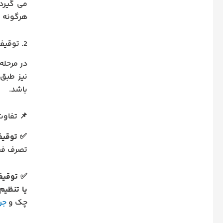
می گیرد.
هرگونه م
2. توقیف اجرایی
در مرحله
نیز طبق
باشد.
📌 تفاو
✅
توقیف
تصرف فی
✅
توقی
یا تنظیم
چک و
جر