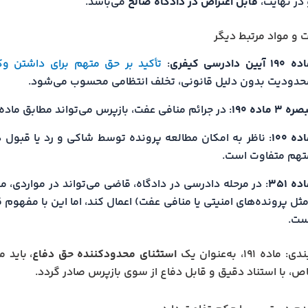
 در نهایت،
قابل اعتراض در دادگاه صالح
می‌باشد.
ت و مواد مرتبط دیگر
۱۹۰ آیین دادرسی کیفری
:
تأکید بر حق متهم برای داشتن وک
حدودیت بدون دلیل قانونی، تخلف انتظامی محسوب می‌شود.
ره ۳ ماده ۱۹۰
: در جرائم منافی عفت، بازپرس می‌تواند مطابق ماده ۱۹۱، قرار عدم دسترسی صادر کند
ده ۱۰۰
: ناظر به امکان مطالعه پرونده توسط شاکی و رد یا قبول د
تهم متفاوت است.
ده ۳۵۱
: در مرحله دادرسی در دادگاه، قاضی می‌تواند در مواردی، م
مثل پرونده‌های امنیتی یا منافی عفت) اعمال کند، اما این با مفهوم
ست.
ده ۱۹۱، به‌عنوان یک
استثنای محدودکننده حق دفاع
، باید
ص، با استناد دقیق و قابل دفاع از سوی بازپرس صادر گردد.