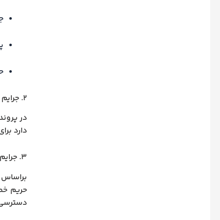
ج
پ
ح
۲. جرایم علیه امنیت داخلی یا خارجی کشور
در پروند
دارد برا
۳. جرایم منافی عفت
براساس تبصره 
حریم خص
دسترسی 