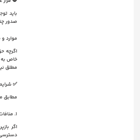
🛑 قرار 
باید توج
صدور چنی
موارد و 
خاص به ب
مطلق نیس
✅ شرایط
مطابق ماده ۱۹۱، صدور قرار عدم دسترسی فقط 
۱. منافات دسترسی با کشف حقیقت
اگر باز
دسترسی 