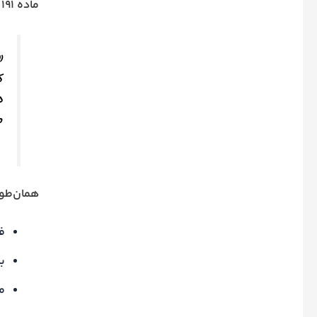
ماده ۱۹۱ قانون آیین دادرسی کیفری می‌گوید:
«
ک
د
م
همان‌طور
ف
ب
م