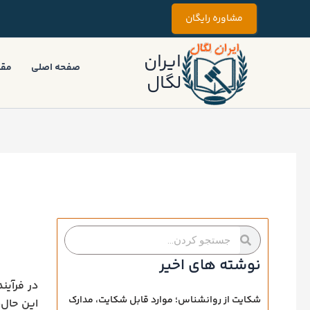
رش
مشاوره رایگان
ه
حتوا
ایران
صفحه اصلی
مقا
لگال
جستجو
جستجو
کردن
کردن
نوشته های اخیر
در فرآین
شکایت از روانشناس؛ موارد قابل شکایت، مدارک
این حال،