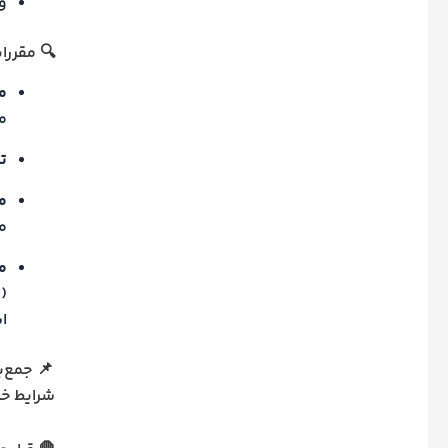
و
🔍 مقررا
ماده 
م
تبص
ما
م
ما
(
ا
📌 جمع‌بندی: ما
شرایط خا